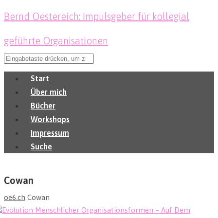
Bernd Oestereich: Impulsgeber für kollegial
geführte Organisationen
Start
Über mich
Bücher
Workshops
Impressum
Suche
Cowan
oe6.ch
Cowan