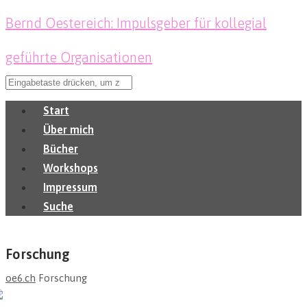
Bernd Oestereich: Impulsgeber für kollegial
geführte Organisationen
Start
Über mich
Bücher
Workshops
Impressum
Suche
Forschung
oe6.ch
Forschung