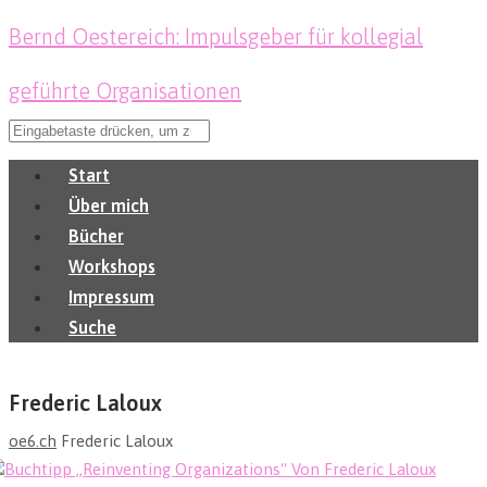
Bernd Oestereich: Impulsgeber für kollegial
geführte Organisationen
Start
Über mich
Bücher
Workshops
Impressum
Suche
Frederic Laloux
oe6.ch
Frederic Laloux