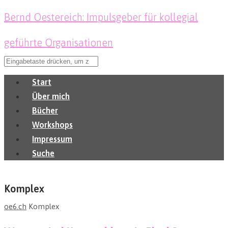
Bernd Oestereich: Impulsgeber für kollegial
geführte Organisationen
Start
Über mich
Bücher
Workshops
Impressum
Suche
Komplex
oe6.ch
Komplex