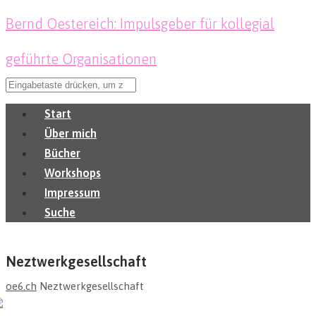
Bernd Oestereich: Impulsgeber für kollegial
geführte Organisationen
Start
Über mich
Bücher
Workshops
Impressum
Suche
Neztwerkgesellschaft
oe6.ch
Neztwerkgesellschaft