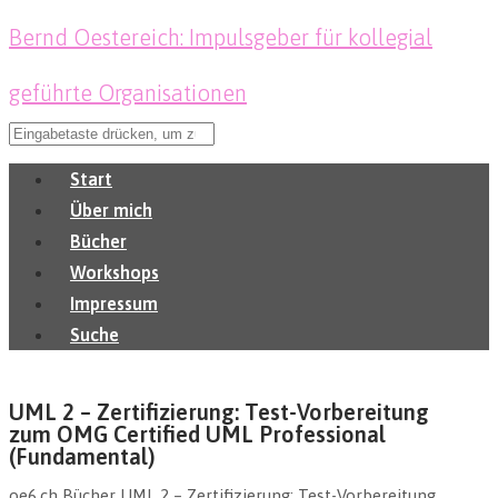
Bernd Oestereich: Impulsgeber für kollegial
geführte Organisationen
Start
Über mich
Bücher
Workshops
Impressum
Suche
UML 2 – Zertifizierung: Test-Vorbereitung
zum OMG Certified UML Professional
(Fundamental)
oe6.ch
Bücher
UML 2 – Zertifizierung: Test-Vorbereitung