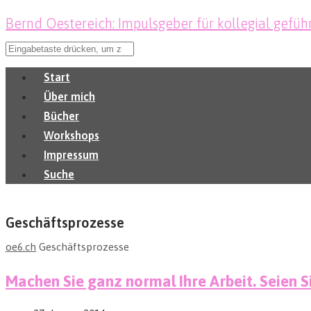
Bernd Oestereich: Impulsgeber für kollegial gefüh
Start
Über mich
Bücher
Workshops
Impressum
Suche
Geschäftsprozesse
oe6.ch
Geschäftsprozesse
Machen Sie ganz normal Ihre Arbeit. Seien S