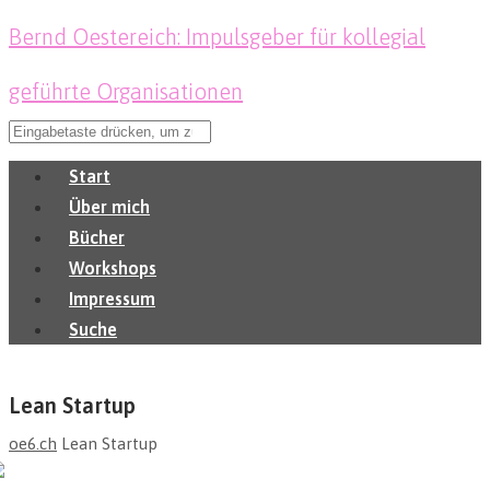
Bernd Oestereich: Impulsgeber für kollegial
geführte Organisationen
Start
Über mich
Bücher
Workshops
Impressum
Suche
Lean Startup
oe6.ch
Lean Startup