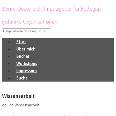
Bernd Oestereich: Impulsgeber für kollegial
geführte Organisationen
Start
Über mich
Bücher
Workshops
Impressum
Suche
Wissensarbeit
oe6.ch
Wissensarbeit