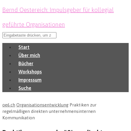
Bernd Oestereich: Impulsgeber für kollegial
geführte Organisationen
Start
Über mich
Bücher
Workshops
Impressum
Suche
oe6.ch
Organisationsentwicklung
Praktiken zur
regelmäßigen direkten unternehmensinternen
Kommunikation