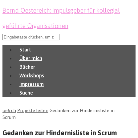
Bernd Oestereich: Impulsgeber für kollegial
geführte Organisationen
Start
Über mich
Bücher
Workshops
Impressum
Suche
oe6.ch
Projekte leiten
Gedanken zur Hindernisliste in
Scrum
Gedanken zur Hindernisliste in Scrum